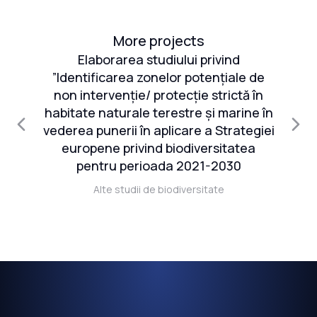
More projects
și
Elaborarea studiului privind
S
”Identificarea zonelor potențiale de
re
non intervenție/ protecție strictă în
e
habitate naturale terestre și marine în
că
vederea punerii în aplicare a Strategiei
er
europene privind biodiversitatea
081
pentru perioada 2021-2030
ul
Alte studii de biodiversitate