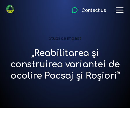
Contact us
Studii de impact
„Reabilitarea și
construirea variantei de
ocolire Pocsaj și Roșiori”