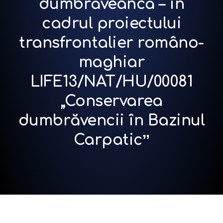
dumbrăveancă – în
cadrul proiectului
transfrontalier româno-
maghiar
LIFE13/NAT/HU/00081
„Conservarea
dumbrăvencii în Bazinul
Carpaticˮ