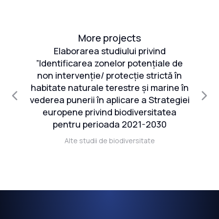
More projects
Elaborarea studiului privind
S
rii
”Identificarea zonelor potențiale de
ul
non intervenție/ protecție strictă în
e
habitate naturale terestre și marine în
00
vederea punerii în aplicare a Strategiei
n
europene privind biodiversitatea
pentru perioada 2021-2030
a
Alte studii de biodiversitate
rd
i
e
a