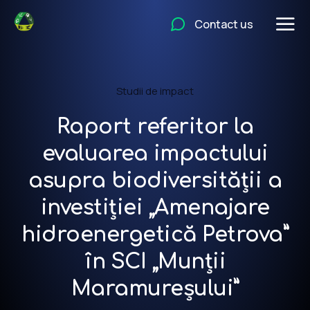
Contact us
Studii de impact
Raport referitor la
evaluarea impactului
asupra biodiversității a
investiției „Amenajare
hidroenergetică Petrova”
în SCI „Munții
Maramureșului”