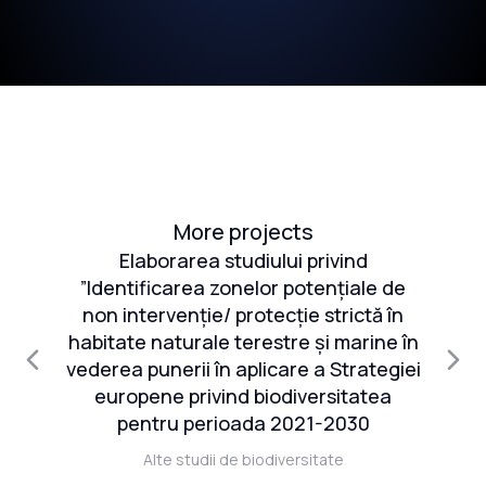
More projects
și
Elaborarea studiului privind
S
”Identificarea zonelor potențiale de
re
non intervenție/ protecție strictă în
e
habitate naturale terestre și marine în
că
vederea punerii în aplicare a Strategiei
er
europene privind biodiversitatea
081
pentru perioada 2021-2030
ul
Alte studii de biodiversitate