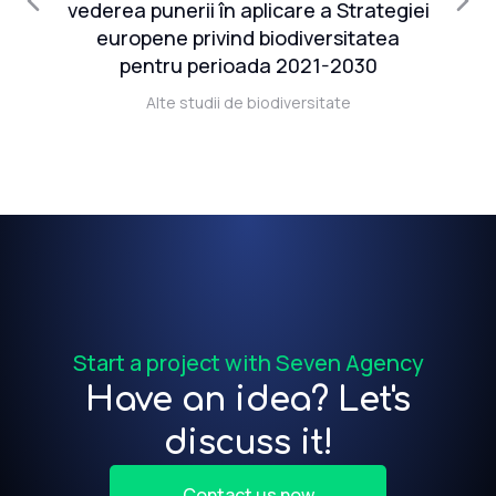
că
vederea punerii în aplicare a Strategiei
er
europene privind biodiversitatea
081
pentru perioada 2021-2030
ul
Alte studii de biodiversitate
Start a project with Seven Agency
Have an idea? Let's
discuss it!
Contact us now