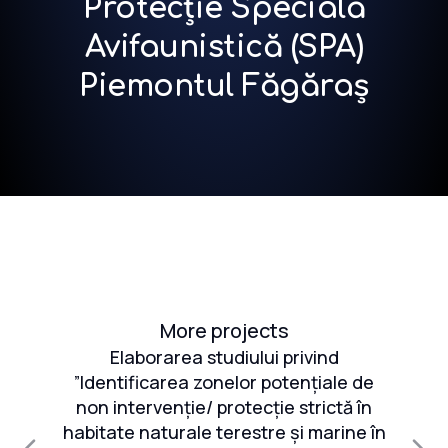
Protecție Specială
Avifaunistică (SPA)
Piemontul Făgăraș
More projects
și
Elaborarea studiului privind
S
”Identificarea zonelor potențiale de
re
non intervenție/ protecție strictă în
e
habitate naturale terestre și marine în