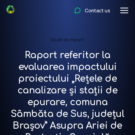
Contact us
Studii de impact
Raport referitor la
evaluarea impactului
proiectului „Rețele de
canalizare și stații de
epurare, comuna
Sâmbăta de Sus, județul
Brașov” Asupra Ariei de