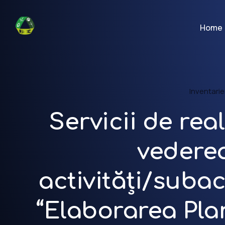
Home
Inventarie
Servicii de real
vedere
activități/subac
“Elaborarea Pl