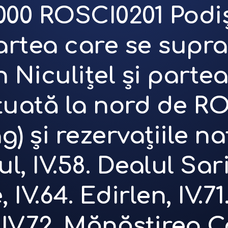
2000 ROSCI0201 Podi
rtea care se supr
Niculițel și partea
tuată la nord de R
și rezervațiile nat
 IV.58. Dealul Saric
IV.64. Edirlen, IV.71
IV.72. Mănăstirea 