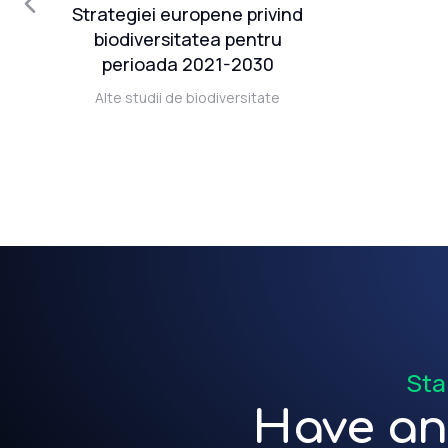
l
Strategiei europene privind
r
biodiversitatea pentru
perioada 2021-2030
Alte studii de biodiversitate
 în
Sta
Have an 