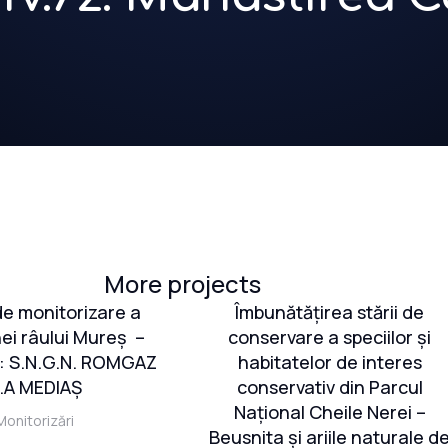
More projects
 de monitorizare a
Îmbunătățirea stării de
nei râului Mureș –
conservare a speciilor și
r: S.N.G.N. ROMGAZ
habitatelor de interes
.A MEDIAŞ
conservativ din Parcul
Național Cheile Nerei –
Monitorizări
Beusnita și ariile naturale d