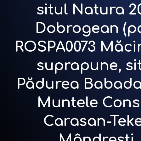
situl Natura 
Dobrogean (pa
ROSPA0073 Măcin 
suprapune, si
Pădurea Babadag) 
Muntele Consul,
Carasan-Teke, 
Mândrești, 