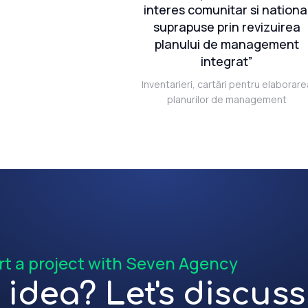
interes comunitar si nationa
suprapuse prin revizuirea
planului de management
integrat”
Inventarieri, cartări pentru elaborare
planurilor de management
rt a project with Seven Agency
idea? Let's discuss 