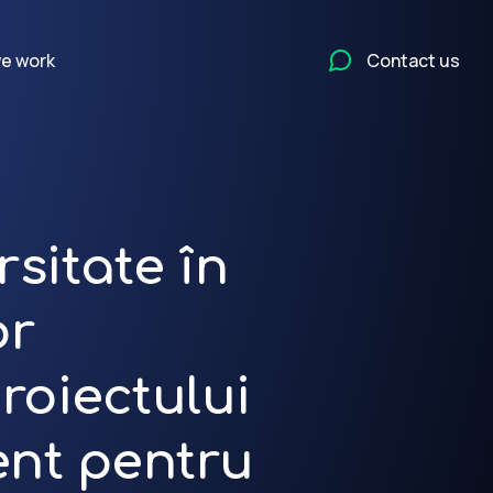
e work
Contact us
rsitate în
or
proiectului
nt pentru