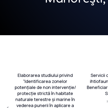
Elaborarea studiului privind
Servicii
e
”Identificarea zonelor
ihtiofau
potențiale de non intervenție/
Beneficia
re
protecție strictă în habitate
S
re
naturale terestre și marine în
 și
vederea punerii în aplicare a