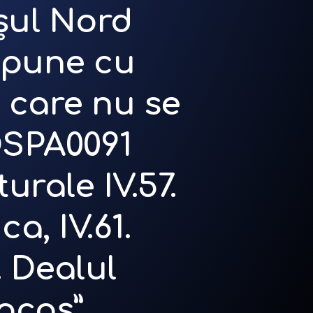
șul Nord
apune cu
 care nu se
OSPA0091
urale IV.57.
a, IV.61.
. Dealul
Cocoș”