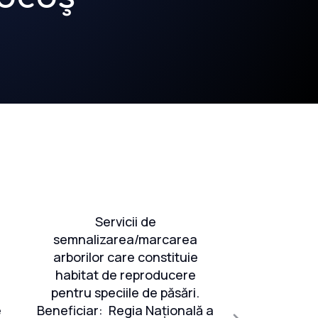
Servicii de
Servicii pe
semnalizarea/marcarea
studii d
arborilor care constituie
evaluar
habitat de reproducere
conservare 
pentru speciile de păsări.
interes
e
Beneficiar: Regia Națională a
elaborare