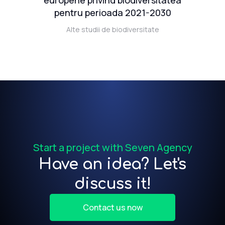
er
europene privind biodiversitatea
081
pentru perioada 2021-2030
ul
Alte studii de biodiversitate
Start a project with Seven Agency
Have an idea? Let's
discuss it!
Contact us now