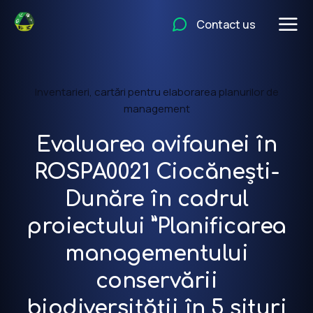
Contact us
Inventarieri, cartări pentru elaborarea planurilor de
management
Evaluarea avifaunei în
ROSPA0021 Ciocănești-
Dunăre în cadrul
proiectului ”Planificarea
managementului
conservării
biodiversității în 5 situri