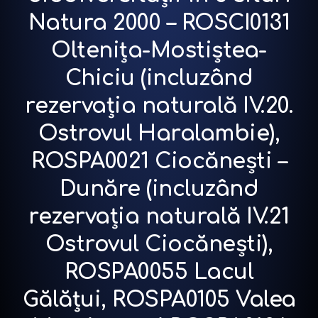
Natura 2000 – ROSCI0131
Oltenița-Mostiștea-
Chiciu (incluzând
rezervația naturală IV.20.
Ostrovul Haralambie),
ROSPA0021 Ciocănești –
Dunăre (incluzând
rezervația naturală IV.21
Ostrovul Ciocănești),
ROSPA0055 Lacul
Gălățui, ROSPA0105 Valea