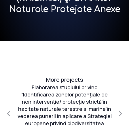
Naturale Protejate Anexe
More projects
și
Elaborarea studiului privind
S
”Identificarea zonelor potențiale de
re
non intervenție/ protecție strictă în
e
habitate naturale terestre și marine în
că
vederea punerii în aplicare a Strategiei
er
europene privind biodiversitatea