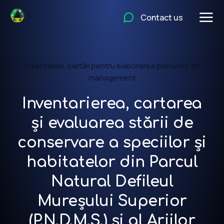
Contact us
Inventarieri, cartări pentru elaborarea planurilor de
management
Inventarierea, cartarea
și evaluarea stării de
conservare a speciilor și
habitatelor din Parcul
Natural Defileul
Mureșului Superior
(P.N.D.M.S.) și al Ariilor